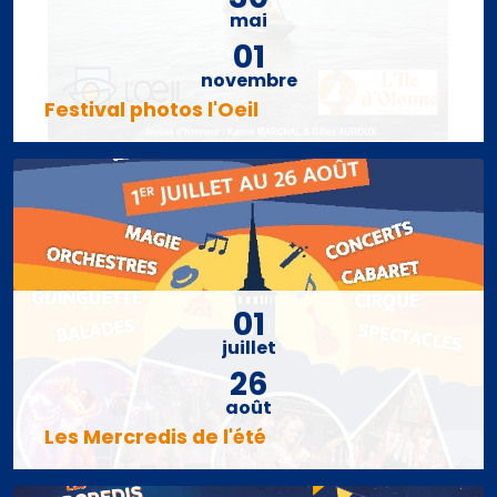
mai
01
novembre
Festival photos l'Oeil
01
juillet
26
août
Les Mercredis de l'été