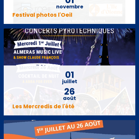
01
novembre
Festival photos l'Oeil
01
juillet
26
août
Les Mercredis de l'été