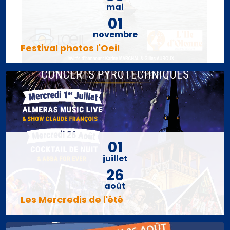
mai
01
novembre
Festival photos l'Oeil
01
juillet
26
août
Les Mercredis de l'été